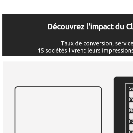
Découvrez l'impact du Cli
T
aux de conversion, service c
15 sociétés livrent leurs impressions
So
P
N
Fo
Em