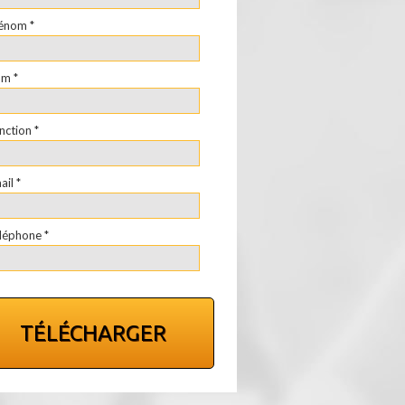
énom *
m *
nction *
ail *
léphone *
TÉLÉCHARGER